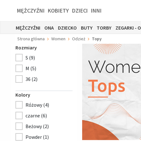
MĘŻCZYŹNI
KOBIETY
DZIECI
INNI
MĘŻCZYŹNI
ONA
DZIECKO
BUTY
TORBY
ZEGARKI - 
Strona główna
Women
Odzież
Topy
Rozmiary
S (9)
M (5)
36 (2)
Kolory
Różowy (4)
czarne (6)
Beżowy (2)
Powder (1)