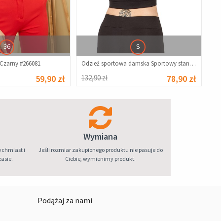
36
S
 Czarny #266081
Odzież sportowa damska Sportowy stanik damski - czarny 9979477
59,90 zł
132,90 zł
78,90 zł
Wymiana
ychmiast i
Jeśli rozmiar zakupionego produktu nie pasuje do
asie.
Ciebie, wymienimy produkt.
Podążaj za nami