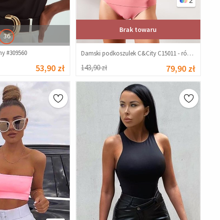
2
Brak towaru
36
ny #309560
Damski podkoszulek C&City C15011 - różowy #322793
53,90 zł
143,90 zł
79,90 zł