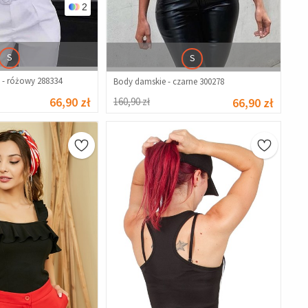
2
S
S
 - różowy 288334
Body damskie - czarne 300278
66,90 zł
160,90 zł
66,90 zł