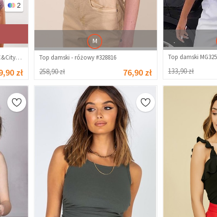
2
M
Top damski MG325
Bezszwowy podkoszulek damski C&City C15011 - Jasnoróżowy #322791
Top damski - różowy #328816
133,90 zł
9,90 zł
258,90 zł
76,90 zł