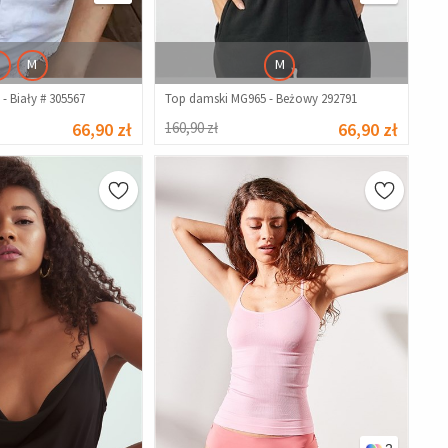
M
M
- Biały # 305567
Top damski MG965 - Beżowy 292791
66,90 zł
160,90 zł
66,90 zł