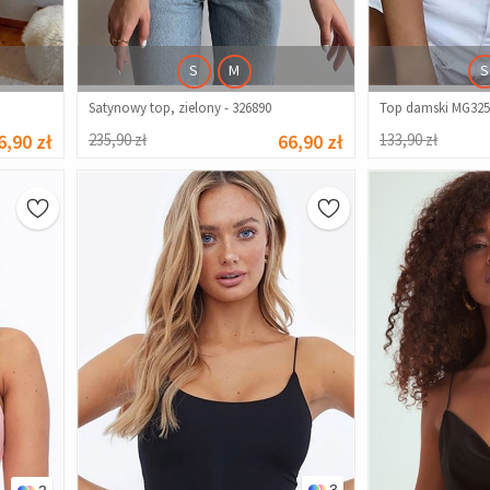
S
M
S
Satynowy top, zielony - 326890
Top damski MG325 
6,90 zł
235,90 zł
66,90 zł
133,90 zł
3