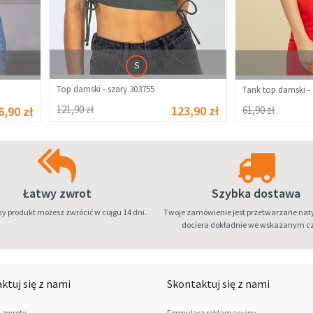
S
Top damski - szary 303755
Tank top damski -
121,90 zł
123,90 zł
6,90 zł
61,90 zł
Łatwy zwrot
Szybka dostawa
y produkt możesz zwrócić w ciągu 14 dni.
Twoje zamówienie jest przetwarzane nat
dociera dokładnie we wskazanym cz
ktuj się z nami
Skontaktuj się z nami
i zwroty
Formularz reklamacyjny