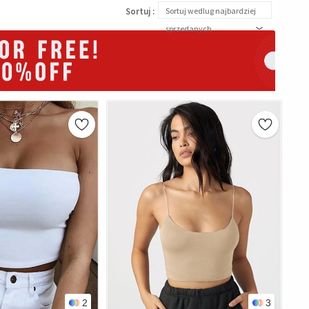
Sortuj :
Sortuj wedlug najbardziej
sprzedanych
2
3