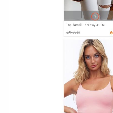
S
Top damski - beżowy 301869
136,90 zł
6