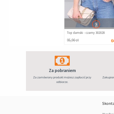
S
Top damski - czarny 302028
95,90 zł
6
Za pobraniem
Za zamówiony produkt możesz zapłacić przy
Zakupion
odbiorze.
Skonta
Wysyłka 