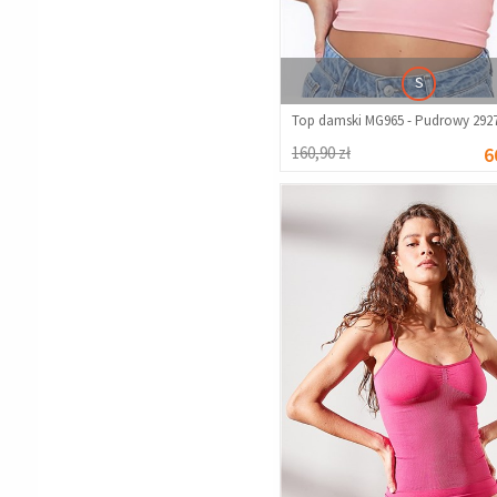
S
Top damski MG965 - Pudrowy 292
160,90 zł
6