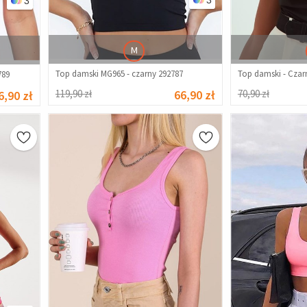
3
M
Top damski MG965 - czarny 292787
Top damski - Czar
789
119,90 zł
66,90 zł
70,90 zł
6,90 zł