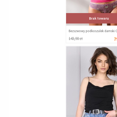
Brak towaru
143,90 zł
7