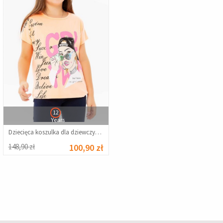
12
Years
Dziecięca koszulka dla dziewczynek - Pomarańczowa #379605
148,90 zł
100,90 zł