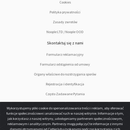
Cookies
Polityka prywatności
Zasady zwrotów
Noople LTD / Noople OOD
Skontaktuj się z nami
Formularz reklamacyjny
Formularz odstąpienia od umowy
Organy właściwe do rozstrzygania sporów
Rejestracja i identyfikacja
Często Zadawane Pytania
Podążaj za nami
Wykorzystujemy pliki cookie do spersonalizowania treści i reklam, aby oferować
funkcje społecznościowe i analizować ruch w naszej witrynie. Informacje o tym,
jak korzystasz z naszej witryny, udostępniamy partnerom społecznościowym,
reklamowym i analitycznym. Partnerzy mogą połączyć te informacje z innymi
danymi otrzymanymi od Ciebie lub uzyskanymi podczas korzystania z ich