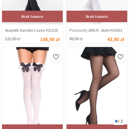
Brak towaru
Brak towaru
Skarpetki Damskie Czarne #313135
Pończochy 280576 - Białe #315653
121,90 zł
106,90 zł
86,90 zł
43,90 zł
2