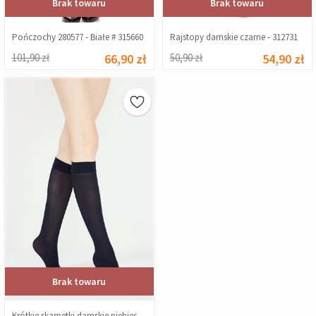
Brak towaru
Brak towaru
Pończochy 280577 - Białe # 315660
Rajstopy damskie czarne - 312731
101,90 zł
66,90 zł
50,90 zł
54,90 zł
Brak towaru
Krótkie skarpetki damskie niebieskie - 312750