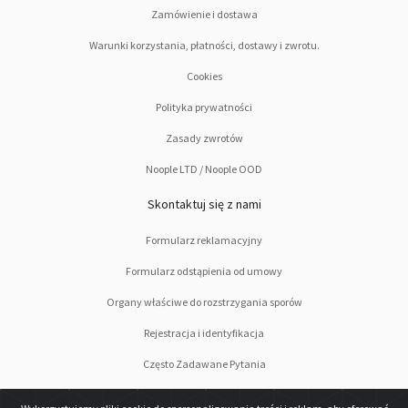
Zamówienie i dostawa
Warunki korzystania, płatności, dostawy i zwrotu.
Cookies
Polityka prywatności
Zasady zwrotów
Noople LTD / Noople OOD
Skontaktuj się z nami
Formularz reklamacyjny
Formularz odstąpienia od umowy
Organy właściwe do rozstrzygania sporów
Rejestracja i identyfikacja
Często Zadawane Pytania
Podążaj za nami