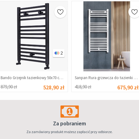
2
Bando Grzejnik łazienkowy 50x70 cm - czarny mat #343951
Sanpan Rura grzewcza do łazienki 500x1000 mm - Biała #339190
879,90 zł
528,90 zł
418,90 zł
675,90 zł
Za pobraniem
Za zamówiony produkt możesz zapłacić przy odbiorze.