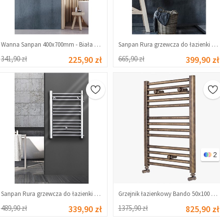
Wanna Sanpan 400x700mm - Biała #339186
Sanpan Rura grzewcza do łazienki 500x1000 mm - Chrom #339189
341,90 zł
225,90 zł
665,90 zł
399,90 zł
2
Sanpan Rura grzewcza do łazienki 400x700 mm - Chrom #339185
Grzejnik łazienkowy Bando 50x100 cm - kolor antyczny #343956
489,90 zł
339,90 zł
1375,90 zł
825,90 zł