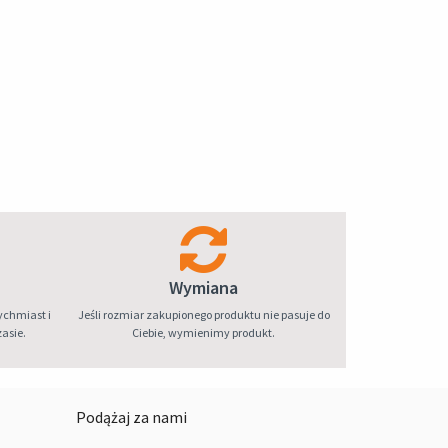
Wymiana
ychmiast i
Jeśli rozmiar zakupionego produktu nie pasuje do
asie.
Ciebie, wymienimy produkt.
Podążaj za nami