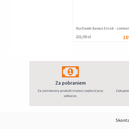
231,90 zł
18
Za pobraniem
Za zamówiony produkt możesz zapłacić przy
Zakupion
odbiorze.
Skonta