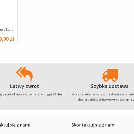
Słuchawki Baseus Encok - czerwone 2115387549
9,90 zł
Łatwy zwrot
Szybka dostawa
y produkt możesz zwrócić w ciągu 14 dni.
Twoje zamówienie jest przetwarzane nat
dociera dokładnie we wskazanym cz
ktuj się z nami
Skontaktuj się z nami