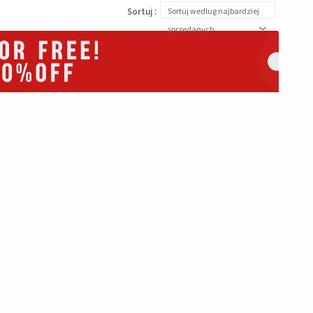
Sortuj :
Sortuj wedlug najbardziej
sprzedanych